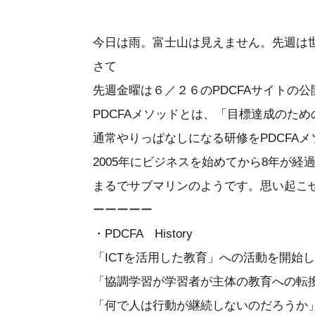
今日は雨。富士山は見えません。先週は
さて
先週金曜は６／２６のPDCFAサイトの
PDCFAメソッドとは、「目標達成のた
通常やりっぱなしになる研修をPDCFA
2005年にビジネスを始めてから8年が
まるでサブマリンのようです。思い起こせば
ーーーーー
・PDCFA History
「ICTを活用した教育」への活動を開始した
「協調学習が学習者が主体の教育への転換
「何で人は行動が継続しないのだろうか」