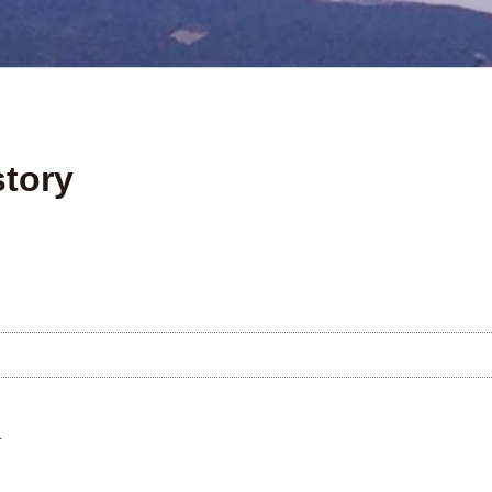
ory
雨