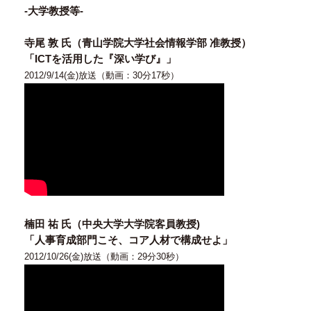
-大学教授等-
寺尾 敦 氏（青山学院大学社会情報学部 准教授）
「ICTを活用した『深い学び』」
2012/9/14(金)放送（動画：30分17秒）
楠田 祐 氏（中央大学大学院客員教授)
「人事育成部門こそ、コア人材で構成せよ」
2012/10/26(金)放送（動画：29分30秒）