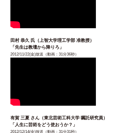
田村 恭久 氏（上智大学理工学部 准教授）
「先生は教壇から降りろ」
2012/11/22(金)放送（動画：31分36秒）
有賀 三夏 さん（東北芸術工科大学 嘱託研究員）
「人生に芸術をどう使おうか？」
2012/12/14(金)放送（動画：31分31秒）