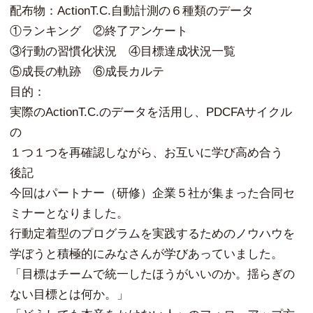
配布物：ActionT.C.自動計測の６種類のデータ
①ランキング ②終了アンケート
③行動の習慣化状況 ④目標達成状況一覧
⑤成長の軌跡 ⑥成長カルテ
目的：
実際のActionT.C.のデータを活用し、PDCFAサイクル
の
１つ１つを再確認しながら、お互いに学び高め合う
後記
今回はパートナー（研修）企業５社が集まった合同セ
ミナーとなりました。
行動定着型のプログラムを実践するためのノウハウを
学ぼうと積極的にみなさんが学びあっていました。
「目標はチームで統一したほうがいいのか。揺らぎの
ない目標とは何か。」